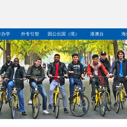
作办学
外专引智
因公出国（境）
港澳台
海