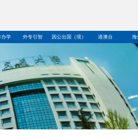
作办学
外专引智
因公出国（境）
港澳台
海