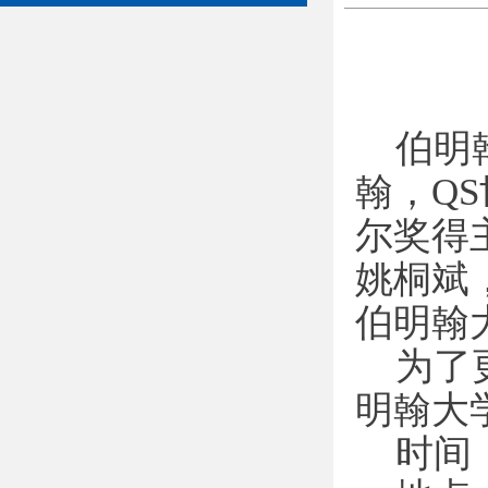
伯明
翰，Q
尔奖得
姚桐斌
伯明翰
为了
明翰大
时间：