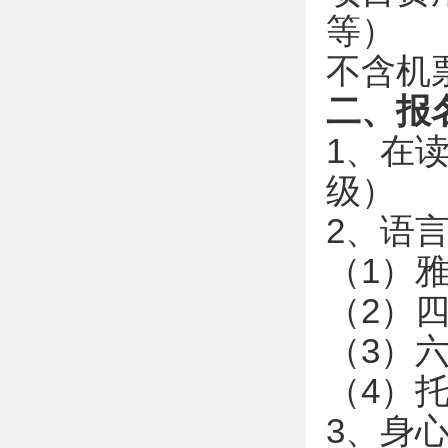
等）
不含机
二、报
1、在
级）
2、语
（1）雅
（2）四
（3）六
（4）
3、身