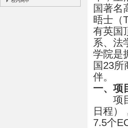
校内网申
国著名
晤士（
有英国
系、法
学院是拥
国23
伴。
一、项
项目开
日程）
7.5个