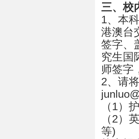
三、校
1、本
港澳台
签字、
究生国
师签字
2、请
junluo
（1）
（2）
等)