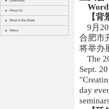
Downloads
Word 
About Us
【背
Word of the Week
9
月
20
Notice
合肥市
将举办
The 2
Sept. 20
"Creatin
day even
seminars