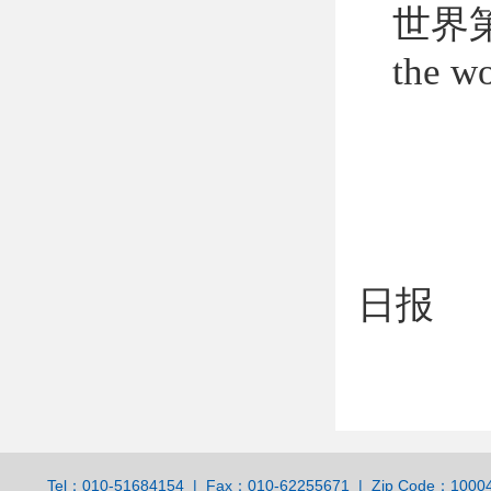
世界
the wo
日报
Tel：010-51684154 | Fax：010-62255671 | Zip Code：100044 | 