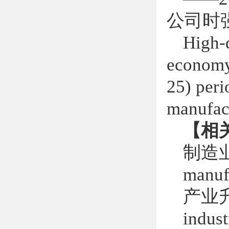
公司时
High-q
economy 
25) peri
manufact
【相
制造
manuf
产业
indust