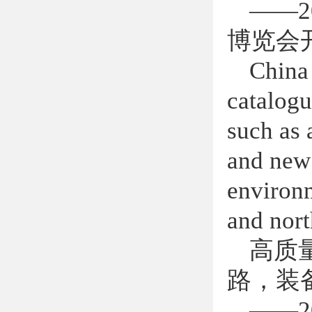
——2
博览会
China 
catalogu
such as 
and new
environm
and nort
高质
路，装
——2