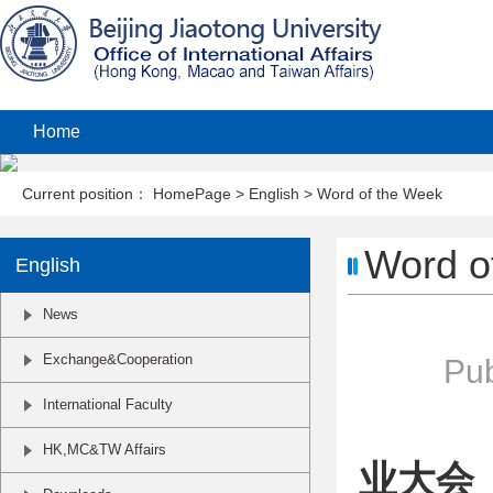
Home
Current position：
HomePage
>
English
>
Word of the Week
Word o
English
News
Exchange&Cooperation
Pub
International Faculty
HK,MC&TW Affairs
业大会