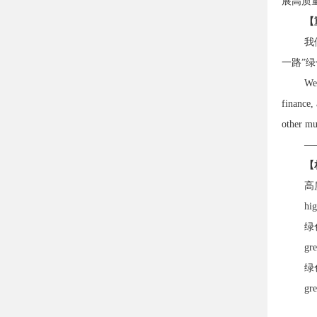
展高质
【
我
一路”
We 
finance,
other mu
—
【
高
hig
绿
gr
绿
gre