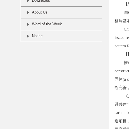
Downloads
【
About Us
国
格局基
Word of the Week
Chi
Notice
issued r
pattern f
【
推进
cons
同体(a
断完善
《
进共建“
carb
造项目，