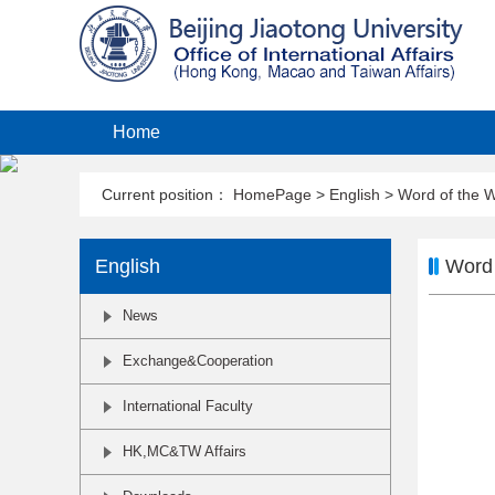
Home
Current position：
HomePage
>
English
>
Word of the 
English
Word 
News
Exchange&Cooperation
International Faculty
HK,MC&TW Affairs