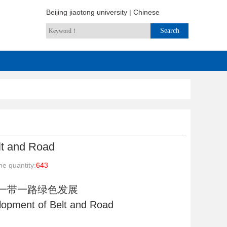
Beijing jiaotong university
|
Chinese
lt and Road
e quantity:
643
一带一路绿色发展
lopment of Belt and Road