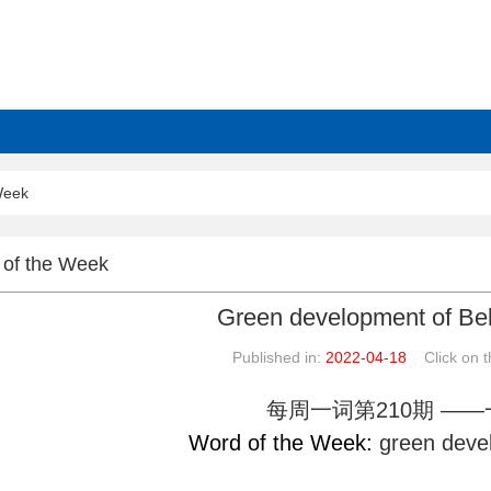
Week
of the Week
Green development of Be
Published in:
2022-04-18
Click on th
每周一词第
210
期
——
Word of the Week:
green deve