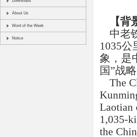
Downloads
About Us
【背
Word of the Week
中老
Notice
1035
公
象，是
国
”
战略
The C
Kunming
Laotian 
1,035-ki
the Chin