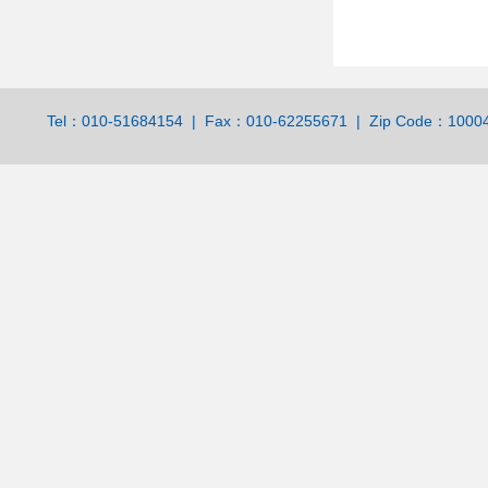
Tel：010-51684154 | Fax：010-62255671 | Zip Code：100044 | 