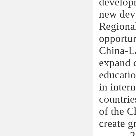
developm
new deve
Regiona
opportun
China-L
expand c
educatio
in inter
countrie
of the C
create g
——2