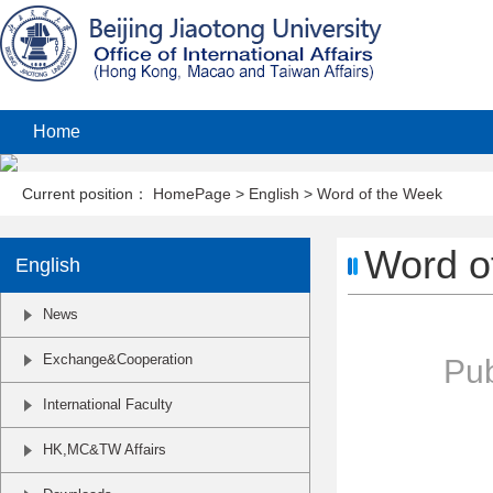
Home
Current position：
HomePage
>
English
>
Word of the Week
Word o
English
News
Exchange&Cooperation
Pub
International Faculty
HK,MC&TW Affairs