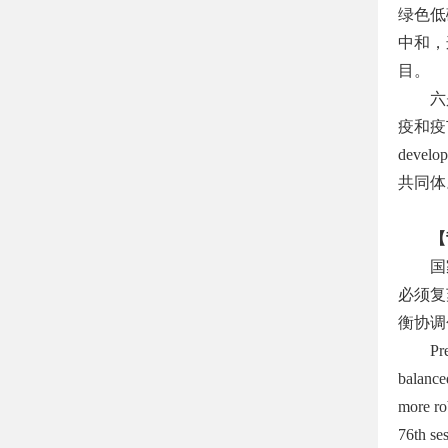
绿色低
中和，
目。
六
疫和疫
develo
共同体
【
国
必须复
衡协调
Pr
balance
more ro
76th se