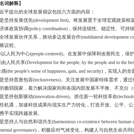
名词解释】
近平提出的全球发展倡议包括六方面的内容：
是坚持发展优先
(development first)
。将发展置于全球宏观政策框
济体政策协调
(policy coordination)
，保持连续性、稳定性、可持
全球发展伙伴关系，推动多边发展合作
(multilateral development c
展议程。
持以人民为中心
(people-centered)
。在发展中保障和改善民生，保
果由人民共享
(
Development for the people, by the people and to the bene
全感
(the people's sense of happiness, gain, and security)
，实现人的全
是坚持普惠包容
(inclusiveness)
。关注发展中国家特殊需求，通过
的脆弱国家，着力解决国家间和各国内部发展不平衡、不充分
（
是坚持创新驱动
(innovation-driven)
。抓住新一轮科技革命
(technol
性机遇，加速科技成果向现实生产力转化，打造开放、公平、公
携手实现跨越发展。
是坚持人与自然和谐共生
(harmonious co-existence between human a
mental governance)
，积极应对气候变化，构建人与自然生命共同