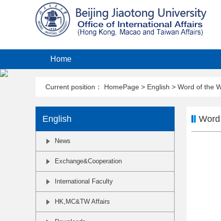
Home
Current position：
HomePage
>
English
>
Word of the 
English
Word 
News
Exchange&Cooperation
International Faculty
HK,MC&TW Affairs