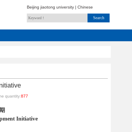
Beijing jiaotong university
|
Chinese
itiative
e quantity:
877
期
ment Initiative