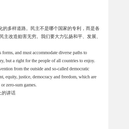
化的多样道路。民主不是哪个国家的专利，而是各
民主改造贻害无穷。我们要大力弘扬和平、发展、
us forms, and must accommodate diverse paths to
, but a right for the people of all countries to enjoy.
rvention from the outside and so-called democratic
t, equity, justice, democracy and freedom, which are
s or zero-sum games.
上的讲话