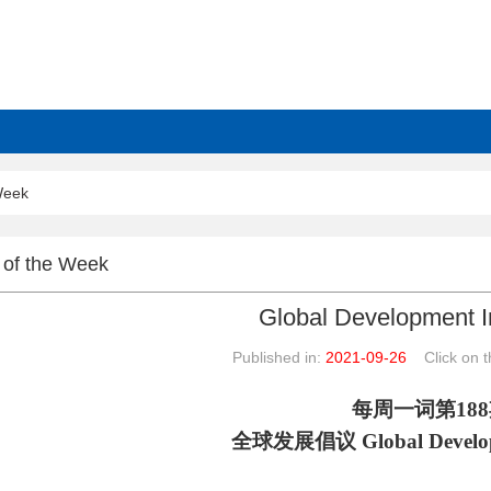
Week
of the Week
Global Development In
Published in:
2021-09-26
Click on th
每周一词第
188
全球发展倡议
Global Develop