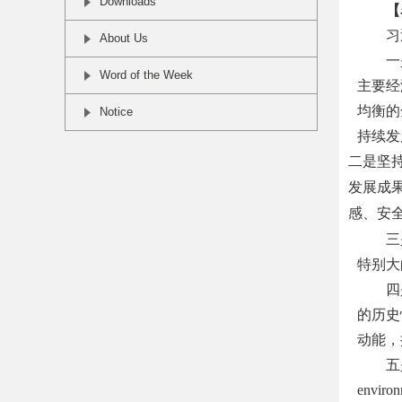
Downloads
【
习
About Us
一
Word of the Week
主要经
均衡的
Notice
持续发
二是坚
发展成
感、安
三
特别大
四
的历史
动能，
五
environ