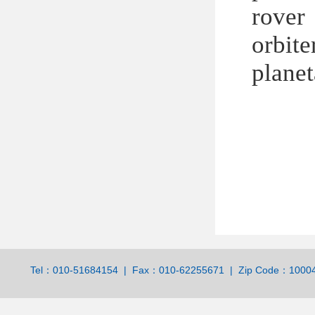
r
o
plan
Tel：010-51684154 | Fax：010-62255671 | Zip Code：100044 | 