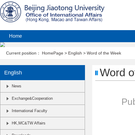
Home
Current position：
HomePage
>
English
>
Word of the Week
Word o
English
News
Exchange&Cooperation
Pub
International Faculty
HK,MC&TW Affairs