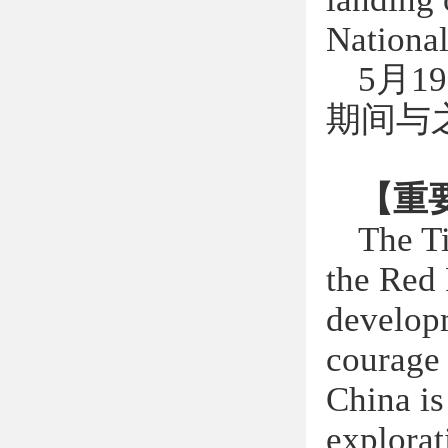
Nationa
5
月
19
期间与
【重
The Ti
the Red 
developm
courage 
China is
explorat