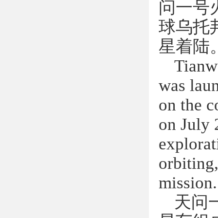
问一号
球乌托
星着陆
Tianwe
was lau
on the c
on July 
explorat
orbiting
mission.
天问