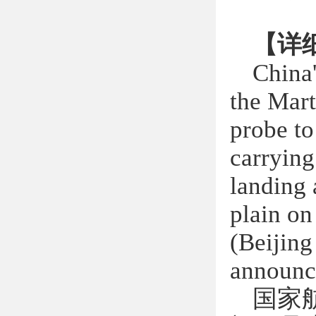
【详
China
the Mart
probe to
carrying
landing 
plain on
(Beijing
announc
国家