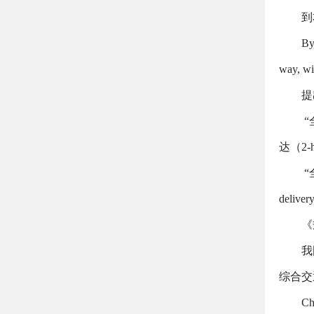
到
By
way, wit
提
“
达（
2-
“
deliver
《
我
综合交
Ch