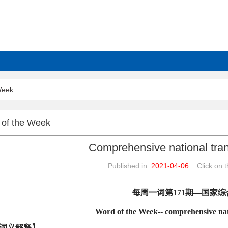
Week
of the Week
Comprehensive national tra
Published in:
2021-04-06
Click on th
每周一词第
171
期
—国家综
Word of the Week-- comprehensive nat
词义解释】