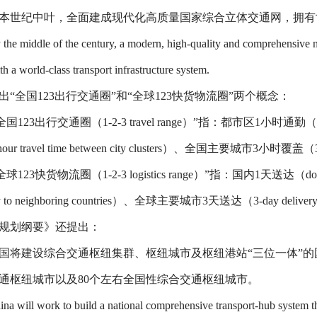
本世纪中叶，全面建成现代化高质量国家综合立体交通网，拥有
 the middle of the century, a modern, high-quality and comprehensive na
h a world-class transport infrastructure system.
出
“
全国
123
出行交通圈
”
和
“
全球
123
快货物流圈
”
两个概念：
全国
123
出行交通圈（
1-2-3 travel range
）
”
指：都市区
1
小时通勤（
hour travel time between city clusters
）、全国主要城市
3
小时覆盖（
全球
123
快货物流圈（
1-2-3 logistics range
）
”
指：国内
1
天送达（
do
y to neighboring countries
）、全球主要城市
3
天送达（
3-day delivery
规划纲要》还提出：
国将建设综合交通枢纽集群、枢纽城市及枢纽港站
“
三位一体
”
的
通枢纽城市以及
80
个左右全国性综合交通枢纽城市。
ina will work to build a national comprehensive transport-hub system tha