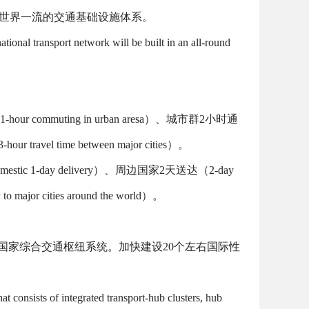
世界一流的交通基础设施体系。
tional transport network will be built in an all-round
1-hour commuting in urban aresa
）、城市群
2
小时通
3-hour travel time between major cities
）。
mestic 1-day delivery
）、周边国家
2
天送达（
2-day
 to major cities around the world
）。
国家综合交通枢纽系统。加快建设
20
个左右国际性
t consists of integrated transport-hub clusters, hub