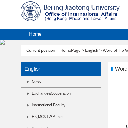
Home
Current position：
HomePage
>
English
>
Word of the 
English
Word 
News
Exchange&Cooperation
International Faculty
HK,MC&TW Affairs
【