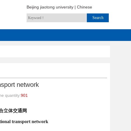
Beijing jiaotong university
|
Chinese
nsport network
e quantity:
901
合立体交通网
ional transport network