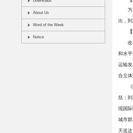
Downloads
为
About Us
出，到
Word of the Week
【
Notice
改
和水平
运输发
合立体
《
括：到
现国际
城市群
天送达