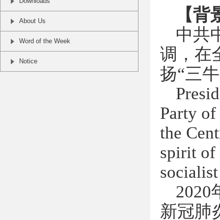
Downloads
【背
About Us
中共
Word of the Week
调，在
Notice
扬“三牛
Presid
Party o
the Cent
spirit o
socialis
2020
新冠肺