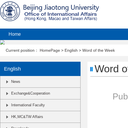
Home
Current position：
HomePage
>
English
>
Word of the Week
Word o
English
News
Exchange&Cooperation
Publ
International Faculty
HK,MC&TW Affairs