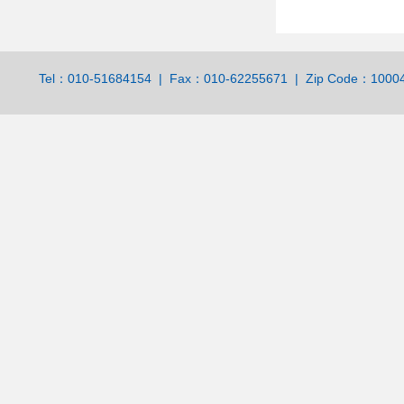
Tel：010-51684154 | Fax：010-62255671 | Zip Code：100044 | 