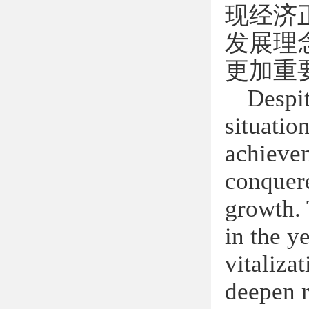
现经济
发展理
更加重
Despit
situatio
achievem
conquere
growth. 
in the y
vitaliz
deepen 