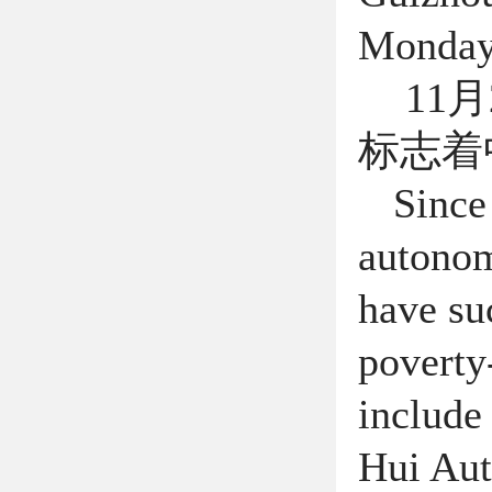
Monday
11
月
标志着
Since 
autonom
have suc
poverty
include
Hui Au