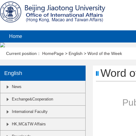
Home
Current position：
HomePage
>
English
>
Word of the Week
Word o
English
News
Exchange&Cooperation
Pub
International Faculty
HK,MC&TW Affairs