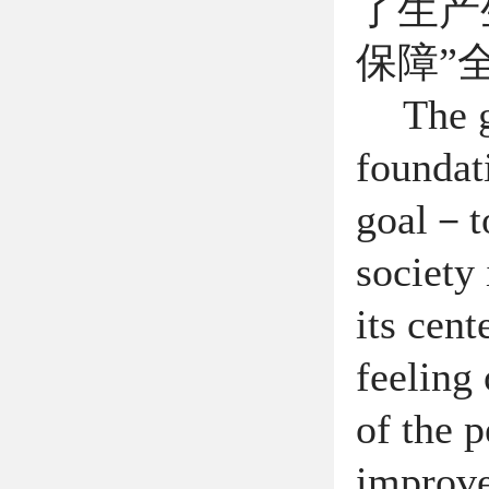
了生产
保障
”
The g
foundati
goal
－
t
society 
its cen
feeling 
of the p
improve