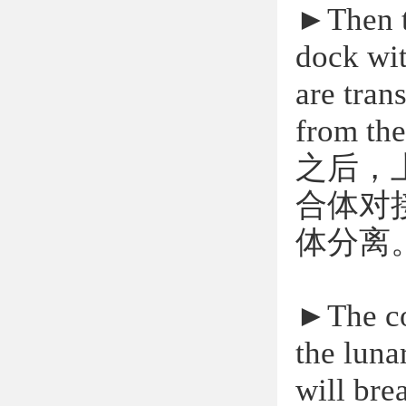
►
Then t
dock wit
are tran
from the
之后，
合体对
体分离
►
The co
the luna
will bre