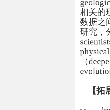
geologic
相关的
数据之
研究，
scientis
physical 
（
deepen
evolutio
【拓