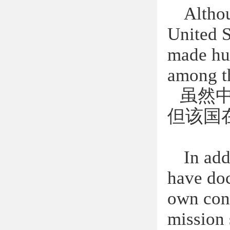
Althou
United S
made hug
among th
虽然
但该国
In add
have doc
own cons
mission 