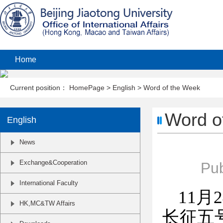
Home
Current position：
HomePage
>
English
>
Word of the Week
Word o
English
News
Exchange&Cooperation
Pub
International Faculty
11
月
2
HK,MC&TW Affairs
长征五