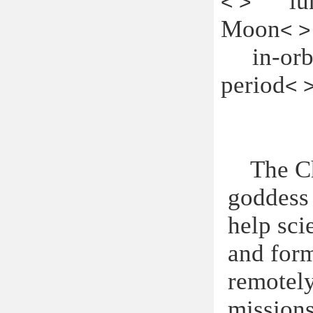
lunar
< >
Moon
< >
in-orbit
period
< 
The Ch
goddess 
help sci
and form
remotel
missions