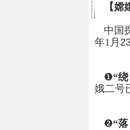
【嫦
中国
月2
年1
❶
“绕
娥二号
❷
“落