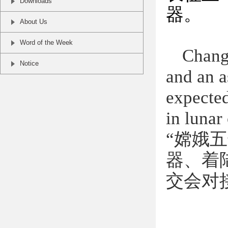
Downloads
器。
About Us
Word of the Week
Chang'
Notice
and an a
expecte
in lunar 
“嫦娥
器、着
交会对