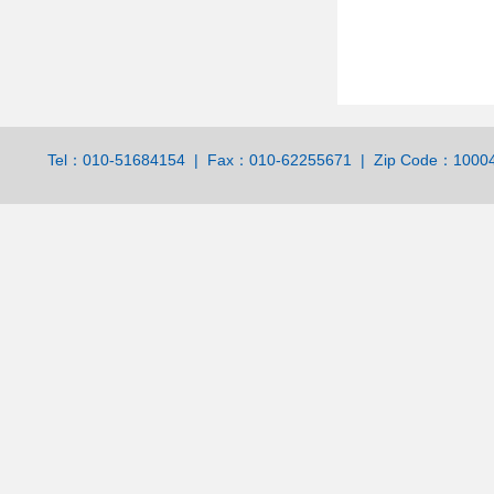
Tel：010-51684154 | Fax：010-62255671 | Zip Code：100044 | 