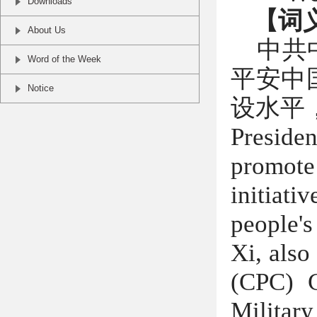
Downloads
【词
About Us
中共
Word of the Week
平安中
Notice
设水平
Presiden
promot
initiati
people's
Xi, also
(CPC) C
Milita