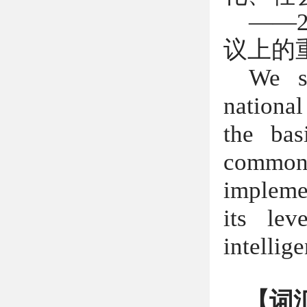
——
议上的
We s
national 
the bas
common 
implemen
its lev
intellig
【词