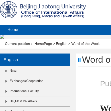
Home
Current position：
HomePage
>
English
>
Word of the Week
Word o
English
News
Exchange&Cooperation
Pub
International Faculty
HK,MC&TW Affairs
Wo