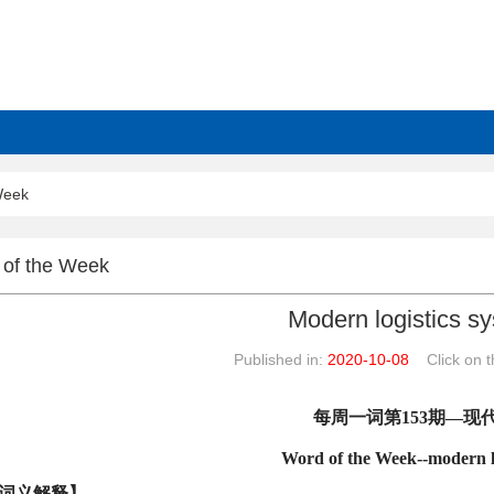
Week
of the Week
Modern logistics s
Published in:
2020-10-08
Click on th
每周一词第
153
期
—
现
Word of the Week--modern lo
词义解释】