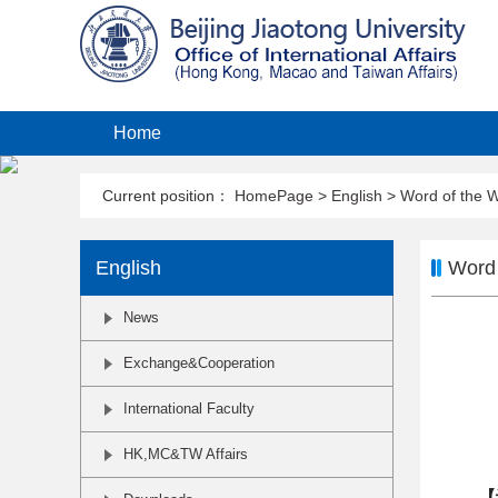
Home
Current position：
HomePage
>
English
>
Word of the 
English
Word 
News
Exchange&Cooperation
International Faculty
HK,MC&TW Affairs
【