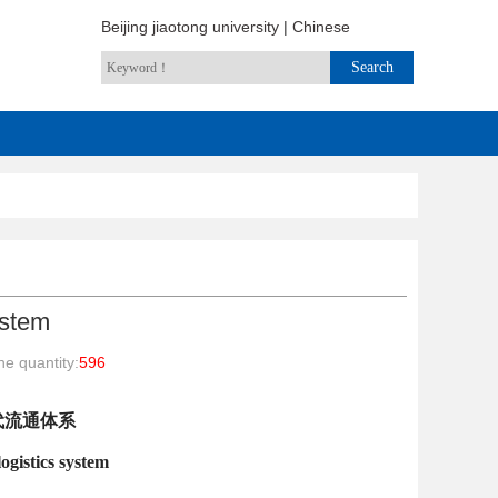
Beijing jiaotong university
|
Chinese
ystem
e quantity:
596
代流通体系
gistics system