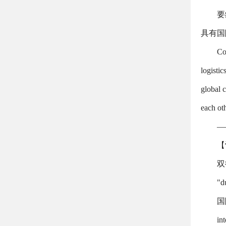
要
具有国
Co
logisti
global 
each ot
—
【
双
"d
国
int