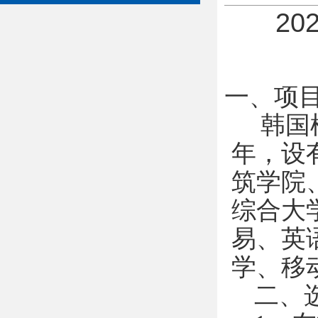
2
一、项
韩国檀
年，设
筑学院
综合大
易、英
学、移
二、