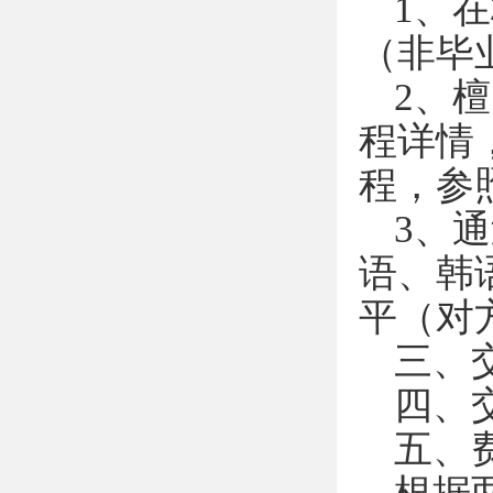
1、
（非毕
2、
程详情
程，参照
3、
语、韩
平（对
三、交
四、
五、